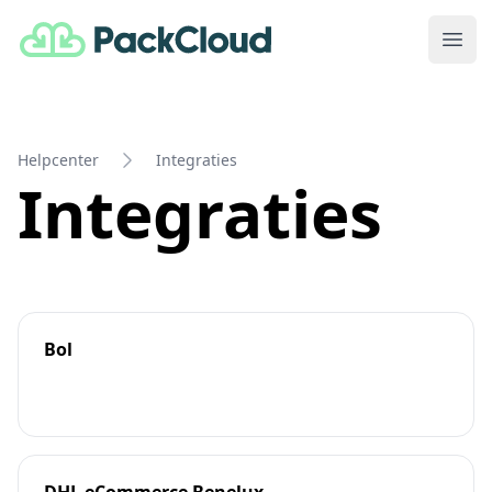
PackCloud
Ope
Helpcenter
Integraties
Integraties
Bol