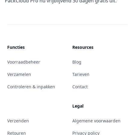
PackCloud Pro nu vrijblijvend 30 dagen gratis uit.
Functies
Resources
Voorraadbeheer
Blog
Verzamelen
Tarieven
Controleren & inpakken
Contact
Legal
Verzenden
Algemene voorwaarden
Retouren
Privacy policy