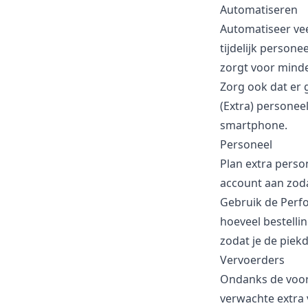
Automatiseren
Automatiseer ve
tijdelijk person
zorgt voor minde
Zorg ook dat er 
(Extra) personee
smartphone.
Personeel
Plan extra perso
account aan zoda
Gebruik de
Perf
hoeveel bestelli
zodat je de piek
Vervoerders
Ondanks de voorb
verwachte extra