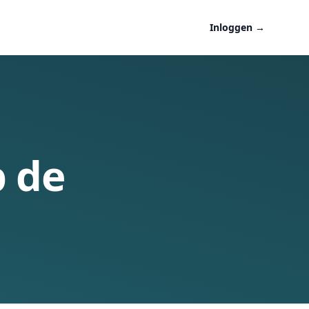
Inloggen
→
p de