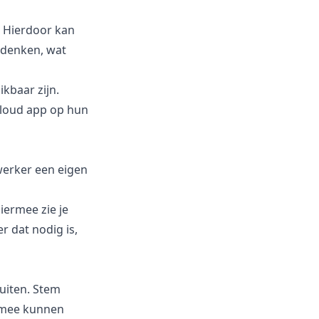
 Hierdoor kan
 denken, wat
kbaar zijn.
Cloud app op hun
ewerker een eigen
iermee zie je
r dat nodig is,
luiten. Stem
g mee kunnen