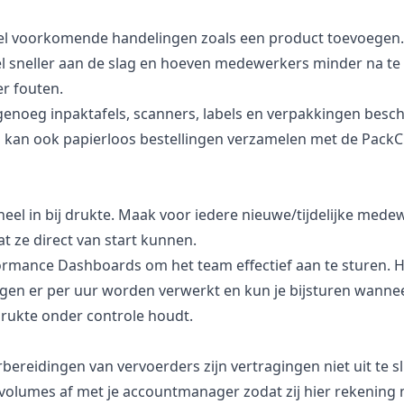
el voorkomende handelingen zoals een product toevoegen.
eel sneller aan de slag en hoeven medewerkers minder na te
r fouten.
genoeg inpaktafels, scanners, labels en verpakkingen beschi
l kan ook papierloos bestellingen verzamelen met de Pack
neel in bij drukte. Maak voor iedere nieuwe/tijdelijke med
t ze direct van start kunnen.
ormance Dashboards
om het team effectief aan te sturen. H
ngen er per uur worden verwerkt en kun je bijsturen wannee
drukte onder controle houdt.
ereidingen van vervoerders zijn vertragingen niet uit te s
 volumes af met je accountmanager zodat zij hier rekenin