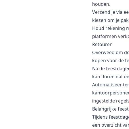
houden.
Verzend je via 
kiezen om je pa
Houd rekening me
platformen verko
Retouren
Overweeg om de 
kopen voor de f
Na de feestdage
kan duren dat ee
Automatiseer te
kantoorpersonee
ingestelde regels
Belangrijke fees
Tijdens feestda
een overzicht va