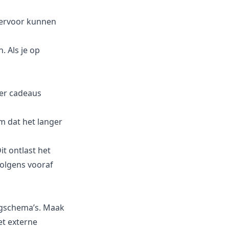
 ervoor kunnen
. Als je op
er cadeaus
m dat het langer
t ontlast het
olgens vooraf
rgschema’s. Maak
et externe