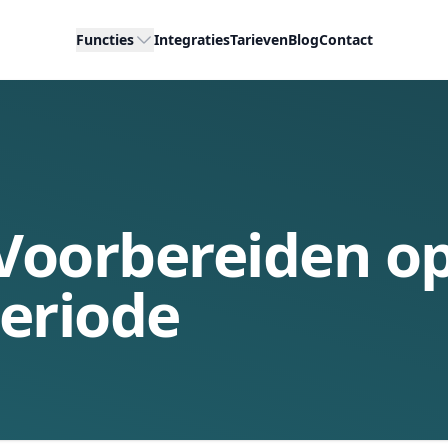
Functies
Integraties
Tarieven
Blog
Contact
 Voorbereiden o
eriode