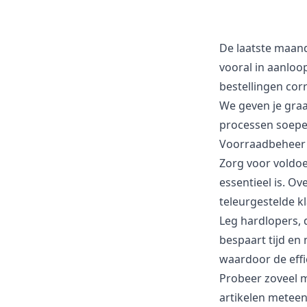
De laatste maan
vooral in aanloop
bestellingen corr
We geven je graa
processen soepel
Voorraadbeheer
Zorg voor voldo
essentieel is. O
teleurgestelde k
Leg hardlopers, d
bespaart tijd en
waardoor de effi
Probeer zoveel m
artikelen meteen