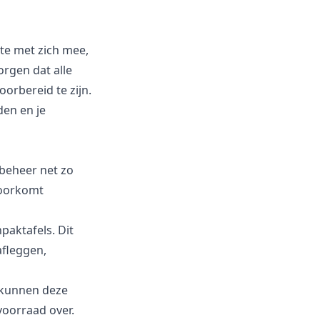
te met zich mee,
orgen dat alle
oorbereid te zijn.
den en je
beheer net zo
voorkomt
paktafels. Dit
afleggen,
o kunnen deze
voorraad over.